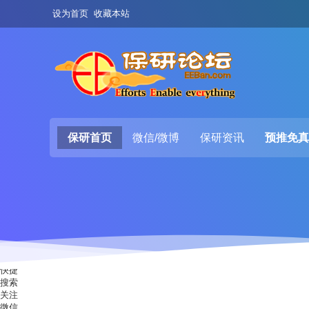
设为首页
收藏本站
保研首页
微信/微博
保研资讯
预推免真
快捷
搜索
关注
微信