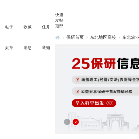
快速
发帖
顶部
帖子
收藏
任务
保研首页
东北地区高校
东北农
勋章
消息
通知
保
»
›
›
1
2
研