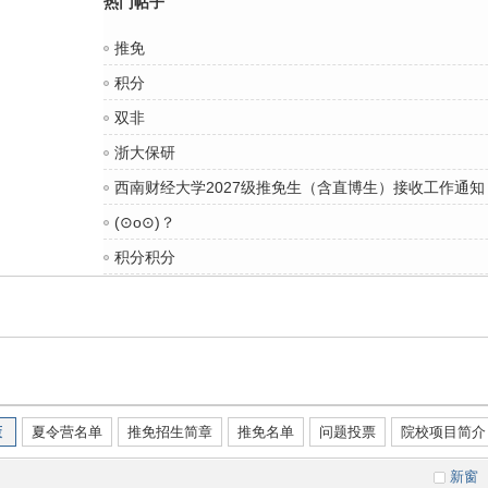
热门帖子
推免
积分
双非
浙大保研
西南财经大学2027级推免生（含直博生）接收工作通知
(⊙o⊙)？
积分积分
策
夏令营名单
推免招生简章
推免名单
问题投票
院校项目简介
新窗