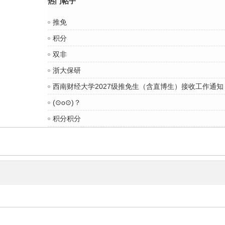
热门帖子
推免
积分
双非
浙大保研
西南财经大学2027级推免生（含直博生）接收工作通知
(⊙o⊙)？
积分积分