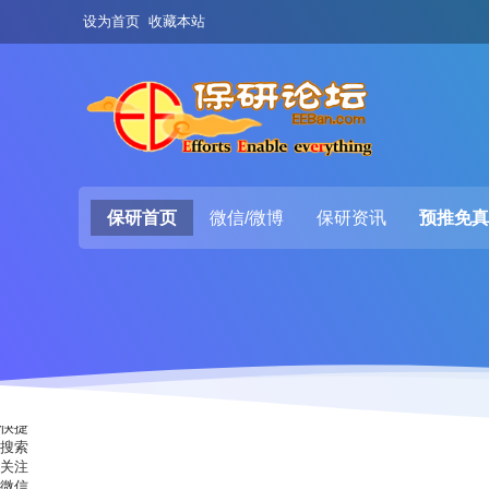
设为首页
收藏本站
保研首页
微信/微博
保研资讯
预推免真
快捷
搜索
关注
微信