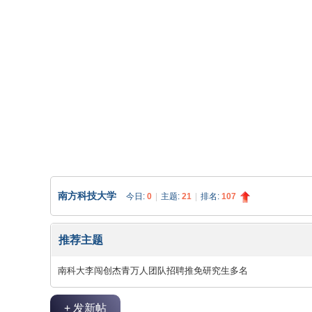
论
南方科技大学
今日:
0
|
主题:
21
|
排名:
107
推荐主题
坛
南科大李闯创杰青万人团队招聘推免研究生多名
+ 发新帖