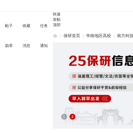
快速
发帖
顶部
帖子
收藏
任务
保研首页
华南地区高校
南方科
勋章
消息
通知
保
»
›
›
1
2
研