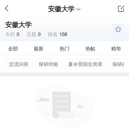
安徽大学
安徽大学
今日
0
主题
0
排名
158
全部
最新
热门
热帖
精华
交流问答
保研经验
夏令营招生简章
保研政