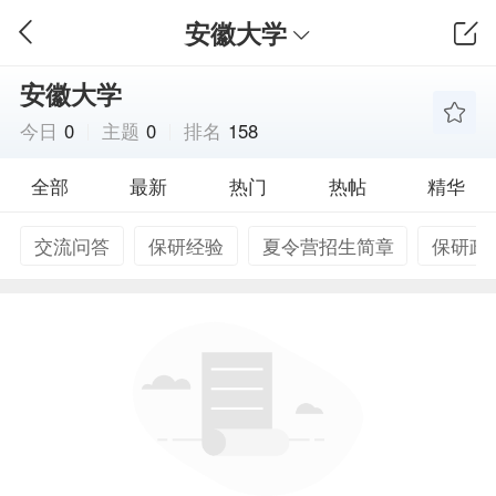
安徽大学
安徽大学
今日
0
主题
0
排名
158
全部
最新
热门
热帖
精华
交流问答
保研经验
夏令营招生简章
保研政