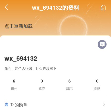
wx_694132的资料
点击重新加载
wx_694132
简介：这个人很懒，什么也没留下
6
0
6
0
积分
威望
EE币
贡献
Ta的勋章