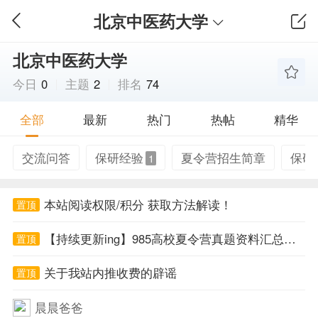
北京中医药大学
北京中医药大学
今日
0
主题
2
排名
74
全部
最新
热门
热帖
精华
交流问答
保研经验
夏令营招生简章
保研
1
本站阅读权限/积分 获取方法解读！
置顶
【持续更新ing】985高校夏令营真题资料汇总帖！
置顶
关于我站内推收费的辟谣
置顶
晨晨爸爸