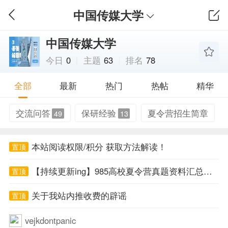
中国传媒大学
中国传媒大学
今日
0
主题
63
排名
78
全部
最新
热门
热帖
精华
交流问答
保研经验
夏令营招生简章
49
13
本站阅读权限/积分 获取方法解读！
置顶
【持续更新ing】985高校夏令营真题资料汇总帖！
置顶
关于我站内推收费的辟谣
置顶
vejkdontpanic