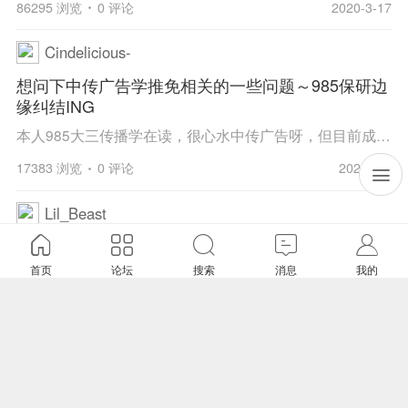
86295 浏览
0 评论
2020-3-17
Cindelicious-
想问下中传广告学推免相关的一些问题～985保研边
缘纠结ING
本人985大三传播学在读，很心水中传广告呀，但目前成绩排名还没确定，预估自己在边缘的样子，所以非常纠结。想问下师兄师姐各路神仙们，中传广告学招的推免生通常都是什么level呢？如果成绩排的不是很靠前在保研边缘进的话，会有机会吗？中传广告无夏令营，所...
17383 浏览
0 评论
2020-3-6
Lil_Beast
有mjc02方向的学长学姐嘛！
首页
论坛
搜索
消息
我的
想咨询一下保研和夏令营的一些事情qwq
25659 浏览
0 评论
2019-10-17
我怀念的979
北师大法硕和中传新闻