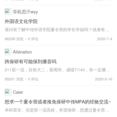
菲机思汗wyy
外国语文化学院
请问有了解中传外语学院夏令营的学长学姐吗？或者有没有今年要申请的小伙伴一起交流下经验呀！
86238 浏览
0 评论
2020-7-4
Aliénation
跨保研有可能保到播音吗
211双一流，目前大二，新闻学。成绩7/143，有一定播音主持理论和实践基础。但是我看了这几年中传播院保研名单，发现基本上都是本校的
95201 浏览
0 评论
2020-5-16
Caier
想求一个夏令营或者推免保研中传MFA的经验交流~
本科双非、但是双一流高校，有望保研，想通过夏令营拿到优秀营员，但是不了解具体流程及导师情况~想问问有没有有经验的学长、学姐可以分享一下~私下交流也可！