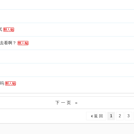
试
去看啊？
吗
下一页 »
返 回
1
2
3