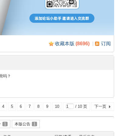
收藏本版
(
8696
)
|
订阅
营吗？
4
5
6
7
8
9
10
/ 10 页
下一页
介
1
本版公告
1