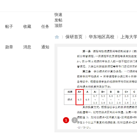
快速
发帖
顶部
帖子
收藏
任务
保研首页
华东地区高校
上海大
勋章
消息
通知
保
»
›
›
1
2
研