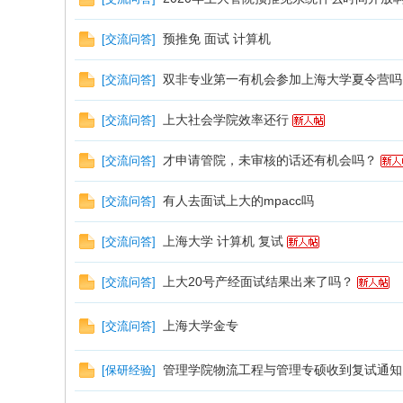
息
预推免 面试 计算机
[
交流问答
]
双非专业第一有机会参加上海大学夏令营吗
[
交流问答
]
上大社会学院效率还行
[
交流问答
]
才申请管院，未审核的话还有机会吗？
[
交流问答
]
分
有人去面试上大的mpacc吗
[
交流问答
]
上海大学 计算机 复试
[
交流问答
]
上大20号产经面试结果出来了吗？
[
交流问答
]
上海大学金专
[
交流问答
]
管理学院物流工程与管理专硕收到复试通知
[
保研经验
]
享