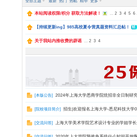
全部主题
最新
热门
热帖
精华
更多
本站阅读权限/积分 获取方法解读！
...
2
3
4
5
6
研
【持续更新ing】985高校夏令营真题资料汇总帖！
关于我站内推收费的辟谣
...
2
3
4
信
2024年上海大学悉商学院统招非全日制研
[
本版公告
]
招生|欢迎报名上海大学-悉尼科技大学0
[
院校项目简介
]
上海大学美术学院艺术设计专业的学姐学长
[
交流问答
]
2020年上大管院预推免系统什么时间开放
[
交流问答
]