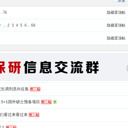
新窗
..
76
隐藏置顶帖
...
2
3
4
5
6
..
69
隐藏置顶帖
隐藏置顶帖
究生调剂意向征集
.5+1国外硕士预备项目
们看过来看过来
啊？