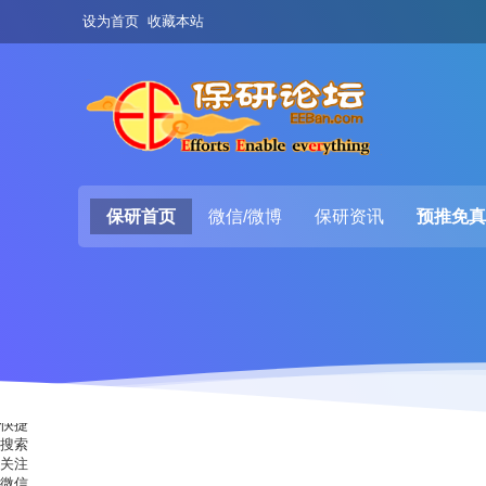
设为首页
收藏本站
保研首页
微信/微博
保研资讯
预推免真
快捷
搜索
关注
微信