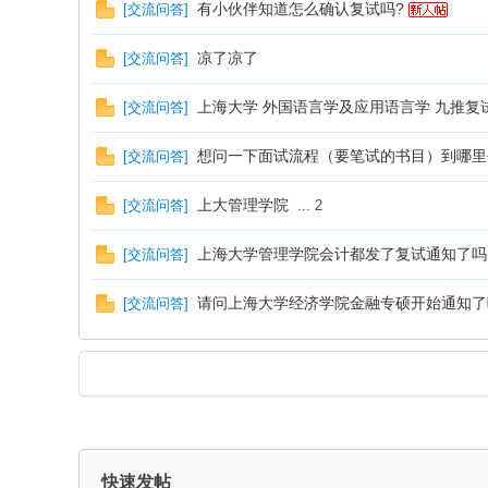
有小伙伴知道怎么确认复试吗?
[
交流问答
]
凉了凉了
[
交流问答
]
上海大学 外国语言学及应用语言学 九推复
[
交流问答
]
想问一下面试流程（要笔试的书目）到哪里
[
交流问答
]
交
上大管理学院
[
交流问答
]
...
2
上海大学管理学院会计都发了复试通知了吗
[
交流问答
]
请问上海大学经济学院金融专硕开始通知了
[
交流问答
]
流
快速发帖