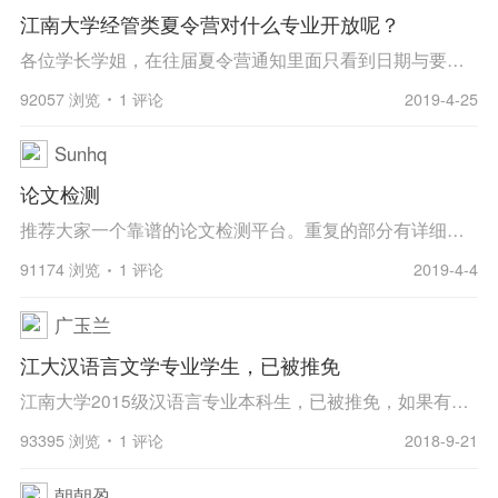
江南大学经管类夏令营对什么专业开放呢？
各位学长学姐，在往届夏令营通知里面只看到日期与要求，没有看到对什么专业开放，能麻烦解答一下嘛，或者麻烦告诉一下去哪里能找到呢~
92057 浏览
1 评论
2019-4-25
Sunhq
论文检测
推荐大家一个靠谱的论文检测平台。重复的部分有详细出处以及具体修改意见，能直接在文章上做修改，全部改完一键下载就搞定了。怕麻烦的话，还能用它自带的降重功能。哦对了，他们现在正在做毕业季活动， 赠送很多免费字数，可以说是十分划算了！地址是：http:...
91174 浏览
1 评论
2019-4-4
广玉兰
江大汉语言文学专业学生，已被推免
江南大学2015级汉语言专业本科生，已被推免，如果有想了解什么情况的同学可以联系我，，因为我也有些事情想要问一下想保研来江大汉语的宝宝，，纠结
93395 浏览
1 评论
2018-9-21
朝朝盈