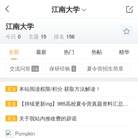
江南大学
江南大学
今日
0
主题
15
排名
156
全部
最新
热门
热帖
精华
交流问答
保研经验
夏令营招生简章
14
1
本站阅读权限/积分 获取方法解读！
置顶
【持续更新ing】985高校夏令营真题资料汇总帖！
置顶
关于我站内推收费的辟谣
置顶
Pumpkin