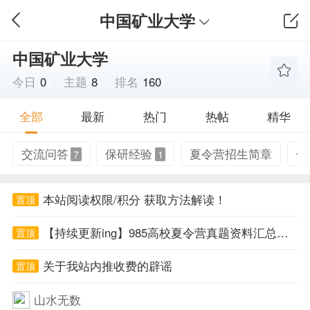
中国矿业大学
中国矿业大学
今日
0
主题
8
排名
160
全部
最新
热门
热帖
精华
交流问答
保研经验
夏令营招生简章
保
7
1
本站阅读权限/积分 获取方法解读！
置顶
【持续更新ing】985高校夏令营真题资料汇总帖！
置顶
关于我站内推收费的辟谣
置顶
山水无数