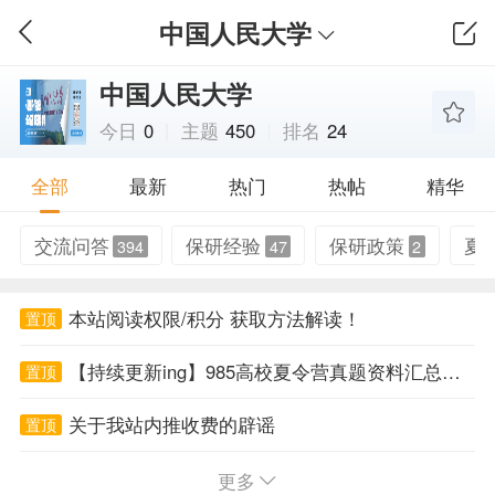
中国人民大学
中国人民大学
今日
0
主题
450
排名
24
全部
最新
热门
热帖
精华
交流问答
保研经验
保研政策
夏
394
47
2
本站阅读权限/积分 获取方法解读！
置顶
【持续更新ing】985高校夏令营真题资料汇总帖！
置顶
关于我站内推收费的辟谣
置顶
中国人民大学（院、系、所、中心）招生办联系方式
置顶
更多