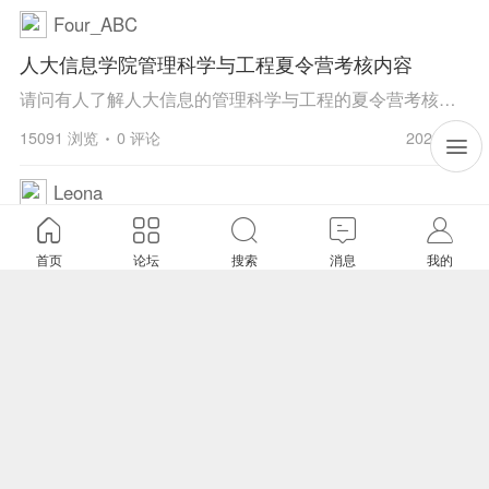
Four_ABC
人大信息学院管理科学与工程夏令营考核内容
请问有人了解人大信息的管理科学与工程的夏令营考核嘛？期待一起交流！我的qq：553154197
15091 浏览
0 评论
2021-7-1
Leona
2021人大环境学院人资环夏令营
首页
论坛
搜索
消息
我的
求助！请问有没有往年的学姐学长能够解答一下，人大人资环专业的夏令营笔试主要是看什么参考资料啊，想买书看一看可是不知道买什么
20763 浏览
1 评论
2021-4-12
土拨鼠拨鼠
商科/金融/经济/数理统计/计算机
职责&要求【诚聘英才】1. 本工作为远程派单，需要专业水平过硬，按时完成发给的任务，长期招募；2.诚聘商科/金融/经济/数理统计/计算机等领域人才，在校985、财经类院校及海外背景硕博优先，本科成绩优秀者也可以考虑；3.会使用meta/stata/eviews/python/R...
28324 浏览
0 评论
2021-3-21