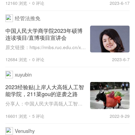
12160 浏览
0 评论
2023-6-17
经管法推免
中国人民大学商学院2023年硕博
连读项目/直博项目宣讲会
原文链接：https://rmbs.ruc.edu.cn/xwzx/tzgg/af99e3dadd3341ef991765a5743e7b07.htm 中国人民大学商学院2023年全国优秀大学生夏令营硕博连读项目/直博项目宣讲会报名通知 商学院2023年全国优秀大学生夏令营报名活动已正式启动，硕博连读/直博...
12684 浏览
0 评论
2023-6-7
xuyubin
2023经验贴|上岸人大高瓴人工智
能学院，211菜gou的逆袭之路
分享人：中国人民大学高瓴人工智能学院2022级学硕同学一、我的情况我是去年报名参加2022年考研并且上岸高瓴人工智能学院的考生，本科就读于一所211的冷门专业，专业前30%-35%，有过几个没啥含金量的竞赛和项目经历。（属于是捞中捞，但是同届全都是大佬，我现...
16601 浏览
5 评论
2022-9-29
Venuslhy