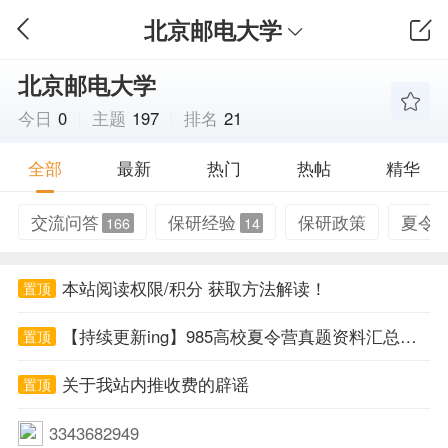
北京邮电大学
北京邮电大学
今日
0
主题
197
排名
21
全部
最新
热门
热帖
精华
交流问答
保研经验
保研政策
夏令
166
14
本站阅读权限/积分 获取方法解读！
置顶
【持续更新ing】985高校夏令营真题资料汇总帖！
置顶
关于我站内推收费的辟谣
置顶
3343682949