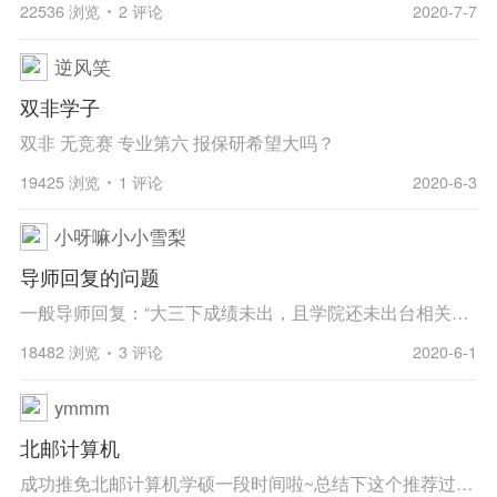
22536 浏览
2 评论
2020-7-7
逆风笑
双非学子
双非 无竞赛 专业第六 报保研希望大吗？
19425 浏览
1 评论
2020-6-3
小呀嘛小小雪梨
导师回复的问题
一般导师回复：“大三下成绩未出，且学院还未出台相关政策，之后联系。”这种是不是就凉了。
18482 浏览
3 评论
2020-6-1
ymmm
北邮计算机
成功推免北邮计算机学硕一段时间啦~总结下这个推荐过程。楼主双非 专业综合排名第二，拿过国奖、校一等、科创、社会贡献等奖学金。参加过两项大创一个主持一个参与普刊发表一篇论文，参加过一些网络安全的竞赛拿过一些奖。在今年7月底才开始联系北邮老师...