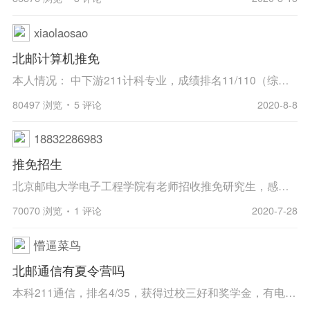
xiaolaosao
北邮计算机推免
本人情况： 中下游211计科专业，成绩排名11/110（综排很靠前，推免名额很稳），数模国赛国二，美赛H，有一篇三作SCI二区（数模类型的论文），项目科研经历基本没有。 想问下这种情况有希望进北邮吗？ ...
80497 浏览
5 评论
2020-8-8
18832286983
推免招生
北京邮电大学电子工程学院有老师招收推免研究生，感兴趣的同学联系，QQ号：2872467697
70070 浏览
1 评论
2020-7-28
懵逼菜鸟
北邮通信有夏令营吗
本科211通信，排名4/35，获得过校三好和奖学金，有电赛省二，希望大吗