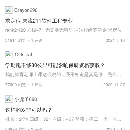
Crayon296
求定位 末流211软件工程专业
rank2/120 六级471 无竞赛无科研 两次校级奖学金 求定位
31814 浏览
1 评论
2021-3-10
123sleaf
学期跑不够80公里可能影响保研资格获取？
我们体育老师上课这么说的，我不知道是真是假，完全没法求证，有学长学姐能回答我吗？ 蟹蟹
77909 浏览
1 评论
2020-11-27
小虎子688
这样的双非可以吗？
排名：2/74 四级：521 六级：467 奖项：省二一个，省三三个，一堆成功参赛 科研：六篇普刊一作，两篇二作 奖学金：校一等奖学金五次，二等奖学金一次，国家励志奖学金两次... 荣誉称号：校三好学生两次，校优秀共青团员三次 别的应该没啥了， 能来的了北邮吗...
86876 浏览
3 评论
2020-8-15