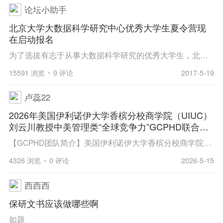
论坛小助手
北京大学大数据科学研究中心优秀大学生夏令营现
在启动报名
为了选拔有志于从事大数据科学研究的优秀大学生，北京大学大数据科学研究中心从2016年开始举办每年一度的“优秀大学生夏令营”活动。2017年夏令营活动将于2017年7月4日-6日在北京大学举行，7月3日下午报到。夏令营主要活动包括参观访问、专题报告、及与中心师...
15591 浏览
9 评论
2017-5-19
卢蕊22
2026年美国伊利诺伊大学香槟分校商学院（UIUC）
刘云川教授中美管理类“全球竞争力”GCPHD联合科
研团队
【GCPHD团队简介】美国伊利诺伊大学香槟分校商学院（UIUC）刘云川教授，联合国内985顶尖高校合作教授，成立中美管理类“全球竞争力”GCPHD联合科研团队，招收2027级直博生（通过保研夏令营和预推免）和硕博生（合作院校硕博连读或外校申请考核读博）。团队采...
4326 浏览
0 评论
2026-5-15
西西西
保研文书应该做哪些啊
如题