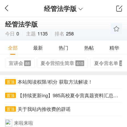
经管法学版
经管法学版
今日
0
主题
1135
排名
258
全部
最新
热门
热帖
精华
宣讲会
夏令营招生简章
夏令营名单
88
615
26
本站阅读权限/积分 获取方法解读！
置顶
【持续更新ing】985高校夏令营真题资料汇总帖！
置顶
关于我站内推收费的辟谣
置顶
来啦来啦