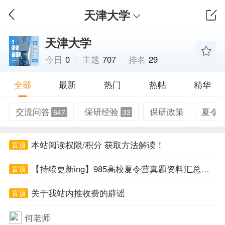
天津大学
天津大学
今日
0
主题
707
排名
29
全部
最新
热门
热帖
精华
交流问答
保研经验
保研政策
夏令
647
33
本站阅读权限/积分 获取方法解读！
置顶
【持续更新ing】985高校夏令营真题资料汇总帖！
置顶
关于我站内推收费的辟谣
置顶
何老师