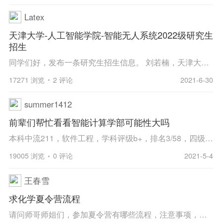
Latex
天津大学-人工智能学院-智能无人系统2022级研究生
招生
同学们好，发布一条研究生招生信息。 刘若楠，天津大学智能与计算学部长聘/英才副教授，2019年海外人才引进回国，杰青胡清华教授/院长研究团队。主要研究方向包括：1）机器学习与信号处理基础理论研究；2）无人动态系统理论研究：无人机自主避障、行为...
17271 浏览
2 评论
2021-6-30
summer1412
前辈们帮忙看看智能计算学部可能性大吗
本科中流211，软件工程，学科评级b+，排名3/58，四级600+，六级550+，大英赛国三，辅修英语涉外翻译。科研方面主持一项优秀校创，参与一项省创，一篇核心二作在投。项目经历不多，程序课的大作业、系统和实践周的网站之类￼。其他就是一些校奖和校奖学金，没...
19005 浏览
0 评论
2021-5-4
王春雪
求化学夏令营流程
请问师哥师姐们，参加夏令营有哪些流程，注意事项，感谢分享