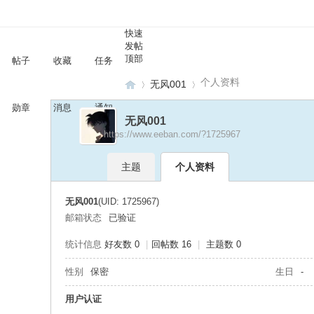
快速
发帖
顶部
帖子
收藏
任务
个人资料
无风001
勋章
消息
通知
无风001
https://www.eeban.com/?1725967
保
›
›
主题
个人资料
无风001
(UID: 1725967)
邮箱状态
已验证
统计信息
好友数 0
|
回帖数 16
|
主题数 0
性别
保密
生日
-
研
用户认证