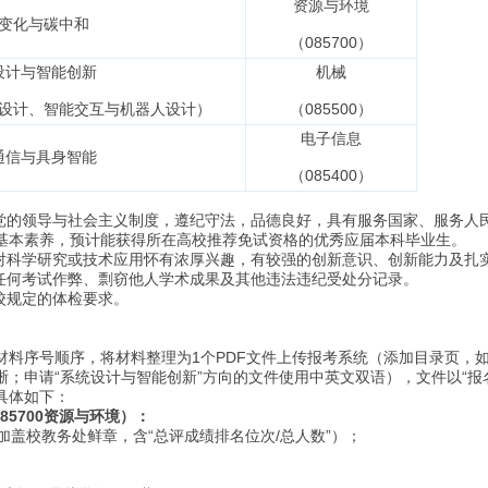
资源与环境
变化与碳中和
（085700）
设计与智能创新
机械
设计、智能交互与机器人设计）
（085500）
电子信息
通信与具身智能
（085400）
产党的领导与社会主义制度，遵纪守法，品德良好，具有服务国家、服务人
基本素养，预计能获得所在高校推荐免试资格的优秀应届本科毕业生。
，对科学研究或技术应用怀有浓厚兴趣，有较强的创新意识、创新能力及扎
无任何考试作弊、剽窃他人学术成果及其他违法违纪受处分记录。
校规定的体检要求。
材料序号顺序，将材料整理为1个PDF文件上传报考系统（添加目录页，如
晰；申请“系统设计与智能创新”方向的文件使用中英文双语），文件以“报名
具体如下：
85700资源与环境）：
加盖校教务处鲜章，含“总评成绩排名位次/总人数”）；
；