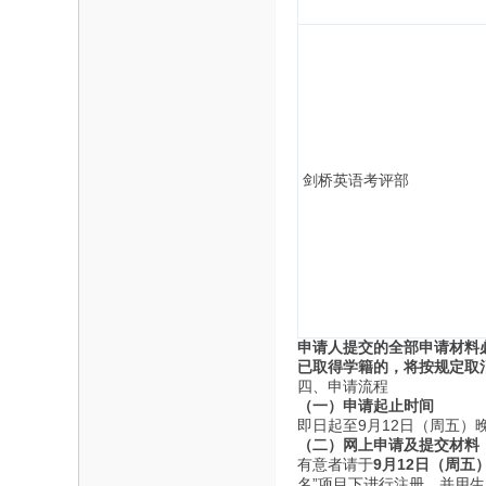
息
剑桥英语考评部
分
申请人提交的全部申请材料
已取得学籍的，将按规定取
四、申请流程
（一）申请起止时间
即日起至9月12日（周五）晚上
（二）
网上申请
及提交材料
享
有意者请于
9
月
12
日（周五
名”项目下进行注册，并用