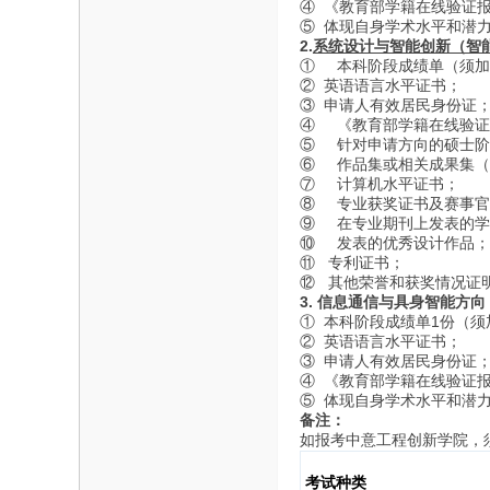
④ 《教育部学籍在线验证
⑤ 体现自身学术水平和潜
2.
系统设计与智能创新（智能
① 本科阶段成绩单（须加
② 英语语言水平证书；
③ 申请人有效居民身份证
-
④ 《教育部学籍在线验证
⑤ 针对申请方向的硕士阶
⑥ 作品集或相关成果集（
⑦ 计算机水平证书；
⑧ 专业获奖证书及赛事官
⑨ 在专业期刊上发表的学
⑩ 发表的优秀设计作品；
⑪ 专利证书；
⑫ 其他荣誉和获奖情况证
3.
信息通信与具身智能方向（
① 本科阶段成绩单1份（须
保
② 英语语言水平证书；
③ 申请人有效居民身份证
④ 《教育部学籍在线验证
⑤ 体现自身学术水平和潜
备注：
如报考中意工程创新学院，
考试种类