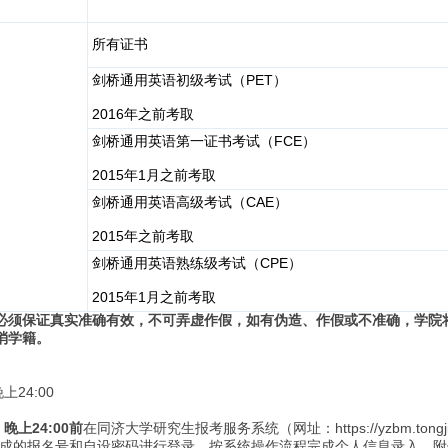
所有证书
PET
剑桥通用英语初级考试（
）
2016
年之前考取
FCE
剑桥通用英语第一证书考试（
）
2015
1
年
月之前考取
CAE
剑桥通用英语高级考试（
）
2015
年之前考取
CPE
剑桥通用英语熟练级考试（
）
2015
1
年
月之前考取
必须保证真实准确有效，不可弄虚作假，如有伪造、作假或不准确，学院
消学籍。
24:00
）晚上
24
:
00
前
在同济大学研究生报考服务系统（网址：https://yzbm.tongj
生成的报名号和自设密码进行登录，按系统操作流程完成个人信息录入、