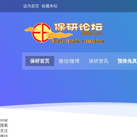
设为首页
收藏本站
保研首页
微信/微博
保研资讯
预推免真
快捷
搜索
关注
微信