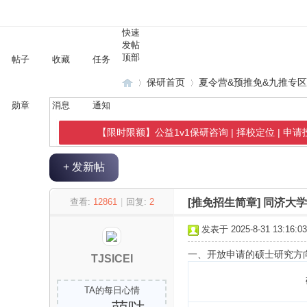
快速
发帖
顶部
帖子
收藏
任务
保研首页
夏令营&预推免&九推专
勋章
消息
通知
【限时限额】公益1v1保研咨询 | 择校定位 | 申
保
»
›
+ 发新帖
查看:
12861
|
回复:
2
[推免招生简章]
同济大学
发表于 2025-8-31 13:16:03
一、开放申请的硕士研究方
TJSICEI
研
TA的每日心情