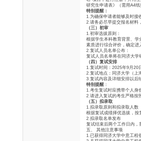
研究生申请表》（需用A4
特别提醒：
1.为确保申请者能够及时
2.请务必尽早提交报名材
（三）初审
1.初审选拔原则：
根据学生本科教育背景、学
素质进行综合评价，确定进
2.复试人员名单公布：
交
复试人员名单将在同济大学
（四）
复试安排
1.复试时间：2025年9月20
2.复试地点：同济大学（上
3.复试内容及详细安排以后
特别提醒
：
1.考生复试时应携带个人
2.请进入复试的考生严格
（五）拟录取
1.拟录取原则和拟录取人数
根据复试成绩择优选拔，按
流
2.拟录取名单发布
复试结束后两个工作日内，
五、 其他注意事项
1.已获得同济大学中意工程