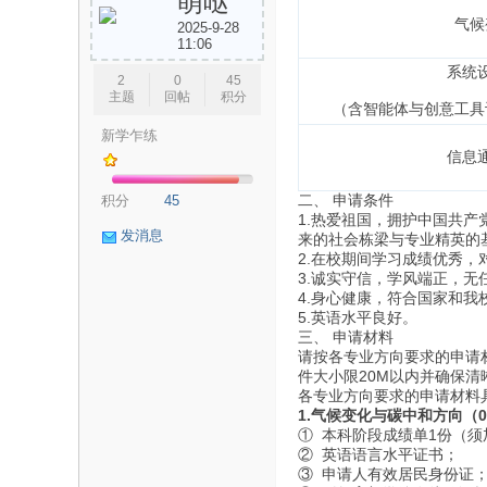
萌哒
气候
2025-9-28
11:06
系统
2
0
45
主题
回帖
积分
（含智能体与创意工具
新学乍练
信息
论
二、 申请条件
积分
45
1.热爱祖国，拥护中国共
发消息
来的社会栋梁与专业精英的
2.在校期间学习成绩优秀
3.诚实守信，学风端正，
4.身心健康，符合国家和我
5.英语水平良好。
三、 申请材料
请按各专业方向要求的申请
件大小限20M以内并确保清
坛
各专业方向要求的申请材料
1.
气候变化与碳中和方向（0
① 本科阶段成绩单1份（须
② 英语语言水平证书；
③ 申请人有效居民身份证