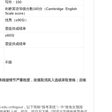
150
写作：
160
Cambridge English
剑桥英语等级分数
分（
Scale score
）
≥90
优秀（
分）
需提供成绩单
≥60
分
需提供成绩单
不限
将根据情节严重程度，依规取消其入选或录取资格；后续
i.edu.cn/logout，以下简称“报考系统”）中“推免生预报
附件材料上传、提交。提交后下载《同济大学接收推荐免试