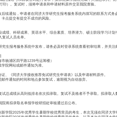
纸打印）。复试时，须将申请表和申请材料原件交至我院查验。
接收后续通知，申请者在同济大学研究生报考服务系统内填写的联系方式务
料，卡点提交有提交不成功的风险。
业成绩、科研成果、英语水平、综合素质、培养潜力、硕士阶段学习计划
入复试人员名单。
研究生报考服务系统中发布，请务必及时登录系统查看初审结果，并关注
日
海市杨浦区四平路1239号运筹楼）
续学院网站或邮件通知为准。
身份证、《同济大学接收推荐免试研究生申请表》以及申请材料原件。
按照邮件通知的时间和地点参加复试，逾期视为自动放弃。
复试总成绩从高到低排名依次拟录取。复试不及格者不予录取。拟录取人
我院将拟录取名单报学校研招处审核通过后公布。
创新学院2025年优秀学生暑期学校优秀营员的考生，本次无须在同济大