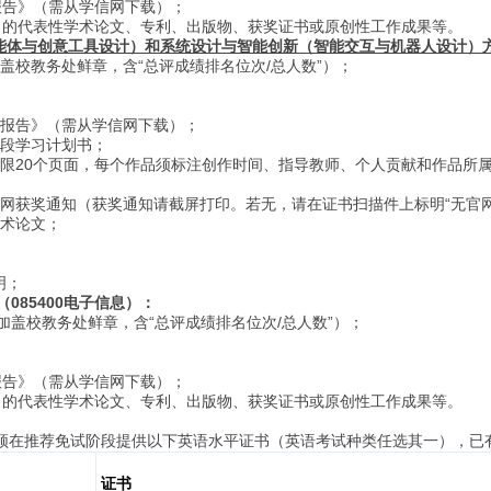
报告》（需从学信网下载）；
力的代表性学术论文、专利、出版物、获奖证书或原创性工作成果等。
体与创意工具设计）和系统设计与智能创新（智能交互与机器人设计）方向
盖校教务处鲜章，含“总评成绩排名位次/总人数”）；
；
报告》（需从学信网下载）；
段学习计划书；
限20个页面，每个作品须标注创作时间、指导教师、个人贡献和作品所
网获奖通知（获奖通知请截屏打印。若无，请在证书扫描件上标明“无官网
术论文；
明；
085400电子信息）：
加盖校教务处鲜章，含“总评成绩排名位次/总人数”）；
；
报告》（需从学信网下载）；
力的代表性学术论文、专利、出版物、获奖证书或原创性工作成果等。
须在推荐免试阶段提供以下英语水平证书（英语考试种类任选其一），已
证书