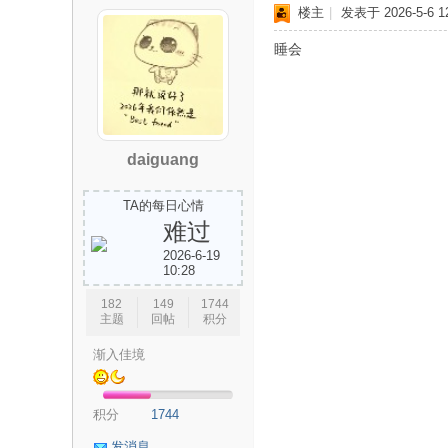
楼主
|
发表于 2026-5-6 12
睡会
研
daiguang
TA的每日心情
难过
2026-6-19
信
10:28
182
149
1744
主题
回帖
积分
渐入佳境
积分
1744
发消息