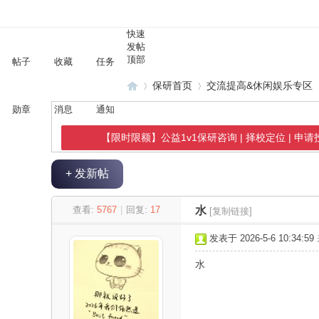
快速
发帖
顶部
帖子
收藏
任务
保研首页
交流提高&休闲娱乐专区
勋章
消息
通知
【限时限额】公益1v1保研咨询 | 择校定位 | 申
保
»
›
›
+ 发新帖
查看:
5767
|
回复:
17
水
[复制链接]
发表于 2026-5-6 10:34:59
水
研