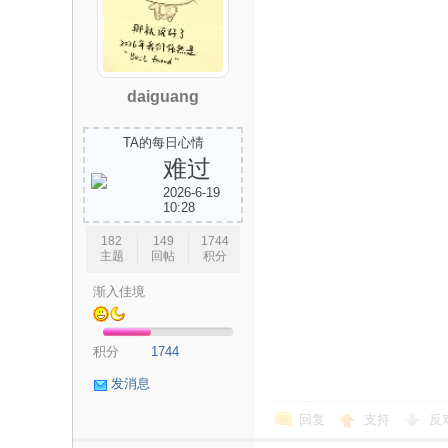
daiguang
-
TA的每日心情
难过
2026-6-19
10:28
182
149
1744
主题
回帖
积分
渐入佳境
保
积分
1744
发消息
回复
支持
反