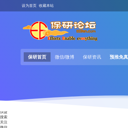
设为首页
收藏本站
保研首页
微信/微博
保研资讯
预推免真
快捷
搜索
关注
微信