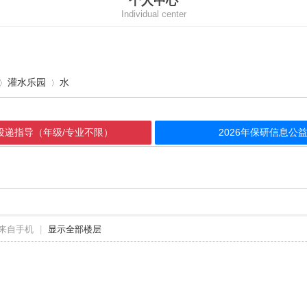
个人中心
Individual center
灌水乐园
水
请投递指导（年级/专业不限）
2026年保研信息
›
来自手机
|
显示全部楼层