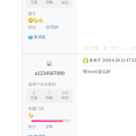
主题
回帖
积分
版主
研
积分
117016
发消息
回复
支持
反
发表于 2018-4-29 11:47:52
哇⊙ω⊙这么好
a1234567890
信
该用户从未签到
3
7
170
主题
回帖
积分
初窥门径
积分
170