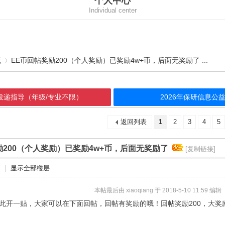
个人中心
Individual center
流
EE币回帖奖励200（个人奖励）已奖励4w+币，后面无奖励了 ...
请投递指导（年级/专业不限）
2026年保研信息
›
返回列表
1
2
3
4
5
励200（个人奖励）已奖励4w+币，后面无奖励了
[复制链接]
|
显示全部楼层
本帖最后由 xiaoqiang 于 2018-5-10 11:59 编辑
特此开一贴，大家可以在下面回帖，回帖有奖励的哦！回帖奖励200，大