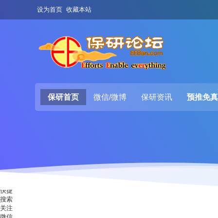
设为首页
收藏本站
保研首页
微信/微博
保研资讯
预推免真
快捷
搜索
关注
微信