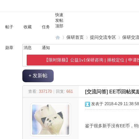
快速
发帖
顶部
帖子
收藏
任务
保研首页
提问交流专区
保研交
勋章
消息
通知
【限时限额】公益1v1保研咨询 | 择校定位 | 申
保
»
›
›
+ 发新帖
查看:
337170
|
回复:
661
[交流问答]
EE币回帖奖
发表于 2018-4-29 11:38:58
鉴于很多新手没有EE币，
研