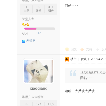
该用户从未签到
回帖~~~~
1
15
317
主题
回帖
积分
登堂入室
-
积分
317
发消息
回复
支持
反
楼主
|
发表于 2018-4-29 1
18221308378 发表于
保
回帖~~~~
xiaoqiang
哈哈，大反馈大反馈
该用户从未签到
65
127
11万