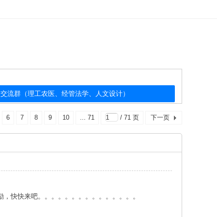
公益交流群（理工农医、经管法学、人文设计）
6
7
8
9
10
... 71
/ 71 页
下一页
奖励，快快来吧。。。。。。。。。。。。。。。