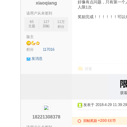
好像有点问题，只有第一个
xiaoqiang
人限1次
该用户从未签到
奖励完成！！！！！！可以
65
127
11万
主题
回帖
积分
版主
论
积分
117016
发消息
回复
坛
发表于 2018-4-29 11:39:29
18221308378
+200
回帖奖励
EE币