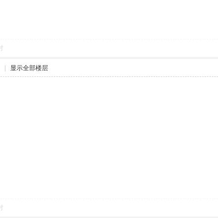
对
|
显示全部楼层
对