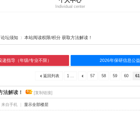
个人中心
Individual center
论坛须知
本站阅读权限/积分 获取方法解读！
请投递指导（年级/专业不限）
2026年保研信息
›
返回列表
1 ...
57
58
59
60
61
取方法解读！
[复制链接]
来自手机
|
显示全部楼层