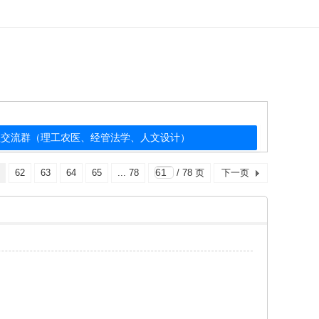
公益交流群（理工农医、经管法学、人文设计）
62
63
64
65
... 78
/ 78 页
下一页