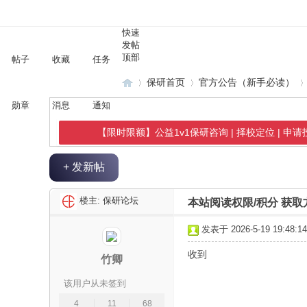
快速
发帖
顶部
帖子
收藏
任务
保研首页
官方公告（新手必读）
勋章
消息
通知
【限时限额】公益1v1保研咨询 | 择校定位 | 申
保
»
›
›
+ 发新帖
楼主:
保研论坛
本站阅读权限/积分 获
发表于 2026-5-19 19:48:14
收到
竹卿
研
该用户从未签到
4
11
68