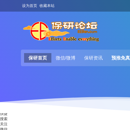
设为首页
收藏本站
保研首页
微信/微博
保研资讯
预推免真
快捷
搜索
关注
微信