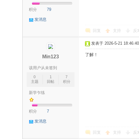
积分
79
研
发消息
回复
支持
反
发表于 2026-5-21 18:46:40
了解！
Min123
该用户从未签到
0
1
7
信
主题
回帖
积分
新学乍练
积分
7
发消息
回复
支持
反