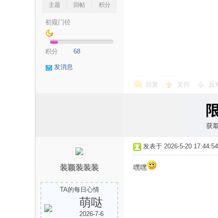
主题
回帖
积分
初窥门径
积分
68
发消息
论
回复
支持
反
发表于 2026-5-20 17:44:54
装颖装装装
嘿嘿
坛
TA的每日心情
萌哒
2026-7-6